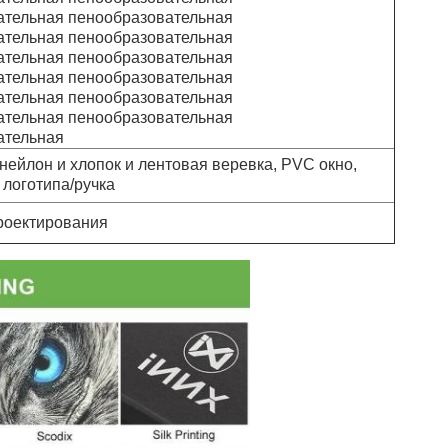
ательная пенообразовательная
ательная пенообразовательная
ательная пенообразовательная
ательная пенообразовательная
ательная пенообразовательная
ательная пенообразовательная
ательная
 нейлон и хлопок и лентовая веревка, PVC окно,
 логотипа/ручка
роектирования