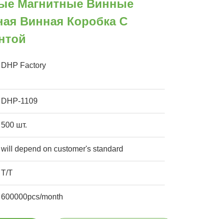
ые Магнитные Винные
ная Винная Коробка С
нтой
DHP Factory
DHP-1109
500 шт.
will depend on customer's standard
T/T
600000pcs/month