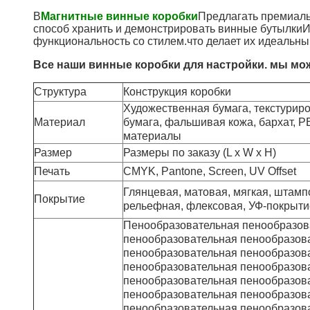
В
Магнитные винные коробки
Предлагать премиаль
способ хранить и демонстрировать винные бутылкиИ
функциональность со стилем.что делает их идеальн
Все наши винные коробки для настройки. мы мож
Структура
Конструкция коробки
Художественная бумага, текстуриро
Материал
бумага, фальшивая кожа, бархат, P
материалы
Размер
Размеры по заказу (L x W x H)
Печать
CMYK, Pantone, Screen, UV Offset
Глянцевая, матовая, мягкая, штамп
Покрытие
рельефная, флексовая, УФ-покрыти
Пенообразовательная пенообразов
пенообразовательная пенообразов
пенообразовательная пенообразов
пенообразовательная пенообразов
пенообразовательная пенообразов
пенообразовательная пенообразов
пенообразовательная пенообразов