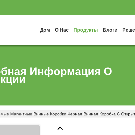
Дом
О Нас
Продукты
Блоги
Реше
бная Информация О
кции
мые Магнитные Винные Коробки Черная Винная Коробка С Открыт