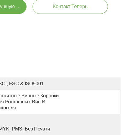
Лучшую Цену
Контакт Теперь
SCI, FSC & ISO9001
агнитные Винные Коробки 
ля Роскошных Вин И 
лкоголя
MYK, PMS, Без Печати