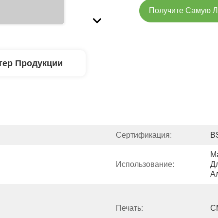
Получите Самую 
тер Продукции
Сертификация:
B
М
Использование:
Д
А
Печать:
C