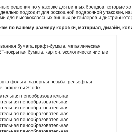
ные решения по упаковке для винных брендов, которые хо
деально подходит для роскошной подарочной упаковки, на
ыми для высококлассных винных ритейлеров и дистрибьюто
ем по вашему размеру коробки, материал, дизайн, коли
ванная бумага, крафт-бумага, металлическая
ET-покрытая бумага, картон, экологически чистые
овка фольги, лазерная резьба, рельефная,
е, эффекты Scodix
ательная пенообразовательная
ательная пенообразовательная
ательная пенообразовательная
ательная пенообразовательная
ательная пенообразовательная
ательная пенообразовательная
ательная пенообразовательная