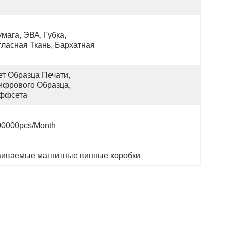
мага, ЭВА, Губка, 
тласная Ткань, Бархатная
т Образца Печати, 
ифрового Образца, 
ффсета
00000pcs/month
аиваемые магнитные винные коробки