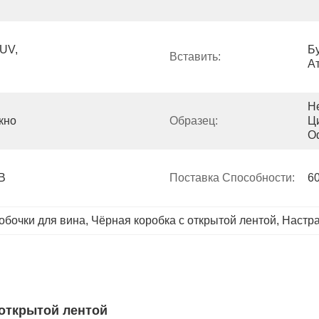
UV, 
Бу
Вставить:
А
Не
кно
Образец:
Ц
О
В 
Поставка Способности:
6
обочки для вина
, 
Чёрная коробка с открытой лентой
, 
Настр
открытой лентой