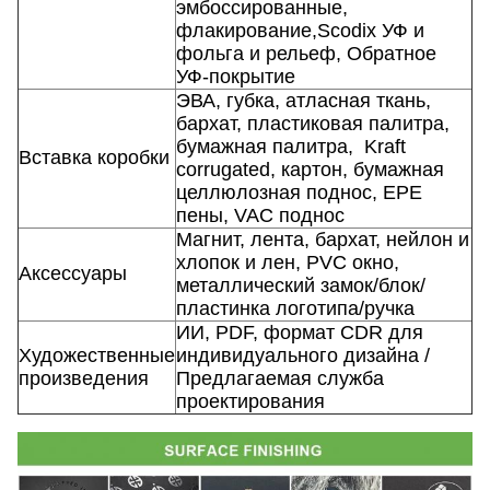
эмбоссированные,
флакирование,Scodix УФ и
фольга и рельеф, Обратное
УФ-покрытие
ЭВА, губка, атласная ткань,
бархат, пластиковая палитра,
бумажная палитра,
Kraft
Вставка коробки
corrugated, картон, бумажная
целлюлозная поднос, EPE
пены, VAC поднос
Магнит, лента, бархат, нейлон и
хлопок и лен, PVC окно,
Аксессуары
металлический замок/блок/
пластинка логотипа/ручка
ИИ, PDF, формат CDR для
Художественные
индивидуального дизайна /
произведения
Предлагаемая служба
проектирования