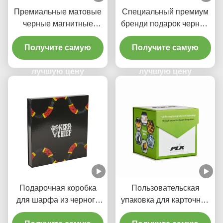
Премиальные матовые
Специальный премиум
черные магнитные
бренди подарок черный
жесткие коробки
магнитный
Получите самую
закрывающий коробка с
Получите самую
логотипом EVA поднос
лучшую цену
лучшую цену
фольги
Подарочная коробка
Пользовательская
для шарфа из черного
упаковка для карточной
картона с глянцевым
игры с логотипом