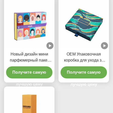
Новый дизайн мини
OEM Упаковочная
парфюмерный пакет
коробка для ухода за
жесткий красочный
кожей, красочная
ящик ленточный ящик
Получите самую
выдвижная коробка,
Получите самую
пластиковый поднос
тиснение фольгой
лучшую цену
логотипа с вкладышем
лучшую цену
из ЭВА