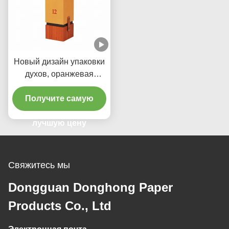
Новый дизайн упаковки
духов, оранжевая
верхняя и нижняя
коробка с ручкой из
Получите самую
полиуретана,
индивидуальный
лучшую цену
логотип
Свяжитесь мы
Dongguan Donghong Paper
Products Co., Ltd