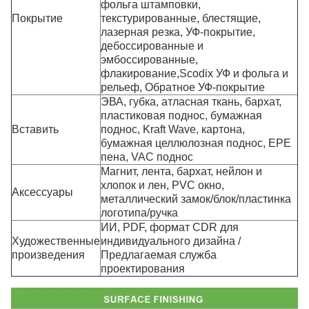
фольга штамповки,
Покрытие
текстурированные, блестящие,
лазерная резка, УФ-покрытие,
дебоссированные и
эмбоссированные,
флакирование,Scodix УФ и фольга и
рельеф, Обратное УФ-покрытие
ЭВА, губка, атласная ткань, бархат,
пластиковая поднос, бумажная
Вставить
поднос, Kraft Wave, картона,
бумажная целлюлозная поднос, EPE
пена, VAC поднос
Магнит, лента, бархат, нейлон и
хлопок и лен, PVC окно,
Аксессуары
металлический замок/блок/пластинка
логотипа/ручка
ИИ, PDF, формат CDR для
Художественные
индивидуального дизайна /
произведения
Предлагаемая служба
проектирования