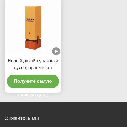
из ЭВА
Новый дизайн упаковки
духов, оранжевая
верхняя и нижняя
коробка с ручкой из
Получите самую
полиуретана,
индивидуальный
лучшую цену
логотип
Свяжитесь мы