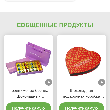
СОБЩЕННЫЕ ПРОДУКТЫ
Продвижение бренда
Шоколадная
Шоколадный
подарочная коробка
подарочный ящик с
класса люкс, премиум,
розовым подарком
Получите самую
Получите самую
ко Дню Святого