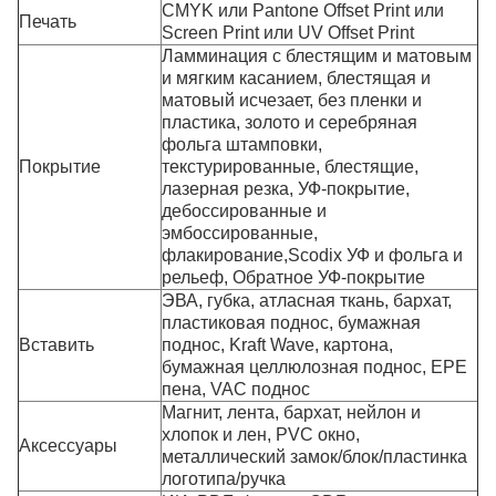
CMYK или Pantone Offset Print или
Печать
Screen Print или UV Offset Print
Ламминация с блестящим и матовым
и мягким касанием, блестящая и
матовый исчезает, без пленки и
пластика, золото и серебряная
фольга штамповки,
Покрытие
текстурированные, блестящие,
лазерная резка, УФ-покрытие,
дебоссированные и
эмбоссированные,
флакирование,Scodix УФ и фольга и
рельеф, Обратное УФ-покрытие
ЭВА, губка, атласная ткань, бархат,
пластиковая поднос, бумажная
Вставить
поднос, Kraft Wave, картона,
бумажная целлюлозная поднос, EPE
пена, VAC поднос
Магнит, лента, бархат, нейлон и
хлопок и лен, PVC окно,
Аксессуары
металлический замок/блок/пластинка
логотипа/ручка