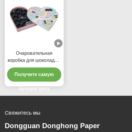
Очаровательная
коробка для шоколада в
форме сердца с
пластиковым вставкой
Получите самую
лучшую цену
Свяжитесь мы
Dongguan Donghong Paper