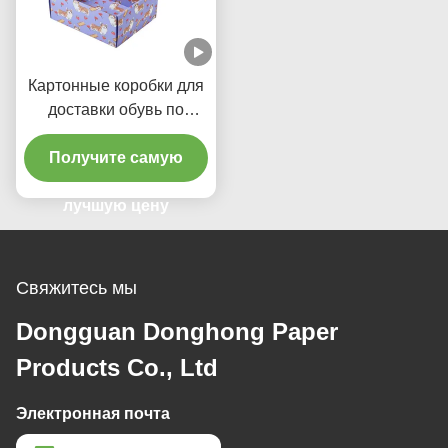
Картонные коробки для
доставки обувь по
индивидуальному
дизайну коробки для
Получите самую
упаковки с разрывной
лучшую цену
полосой
Свяжитесь мы
Dongguan Donghong Paper
Products Co., Ltd
Электронная почта