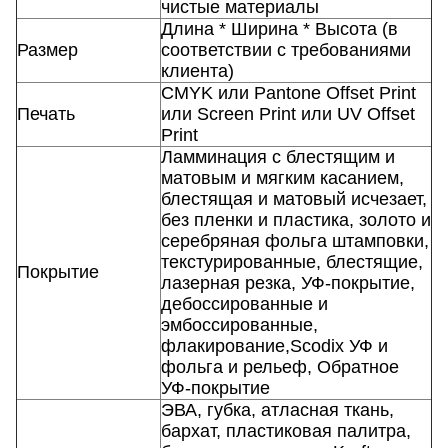
чистые материалы
Длина * Ширина * Высота (в
Размер
соответствии с требованиями
клиента)
CMYK или Pantone Offset Print
Печать
или Screen Print или UV Offset
Print
Ламминация с блестящим и
матовым и мягким касанием,
блестящая и матовый исчезает,
без пленки и пластика, золото и
серебряная фольга штамповки,
текстурированные, блестящие,
Покрытие
лазерная резка, УФ-покрытие,
дебоссированные и
эмбоссированные,
флакирование,Scodix УФ и
фольга и рельеф, Обратное
УФ-покрытие
ЭВА, губка, атласная ткань,
бархат, пластиковая палитра,