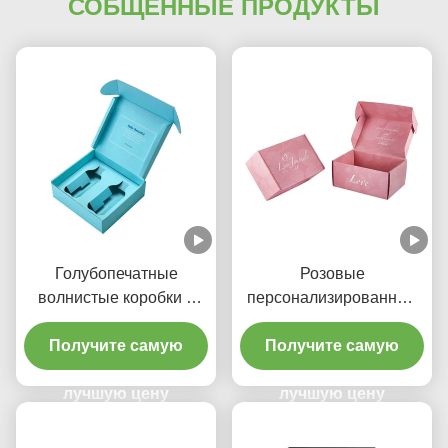
СОБЩЕННЫЕ ПРОДУКТЫ
Голубопечатные
Розовые
волнистые коробки с
персонализированные
бумажным подносом
коробки для отправки
для ухода за волосами
Получите самую
одежды Коробки для
Получите самую
отправки легкие
лучшую цену
лучшую цену