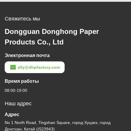
серебряное фольгу
логотипа для
продвижения бренда
Свяжитесь мы
Dongguan Donghong Paper
Products Co., Ltd
Электронная почта
ally@dhpfactory.com
Время работы
08:00-19:00
Наш адрес
Адрес
No 1 North Road, Tingshan Square, город Хуцзиэ, город
Донггуан, Китай ((523943)