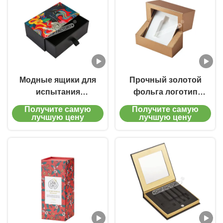
Модные ящики для
Прочный золотой
испытания
фольга логотип
парфюмерии для
Парфюм упаковочная
Получите самую
Получите самую
роскошных подарков
коробка Роскошный
лучшую цену
лучшую цену
дисплей
Настраиваемый