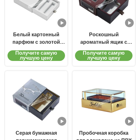
Белый картонный
Роскошный
парфюм с золотой
ароматный ящик с
фольгой для особых
ручкой ленты для
Получите самую
Получите самую
случаев
упаковки ящика
лучшую цену
лучшую цену
Серая бумажная
Пробочная коробка