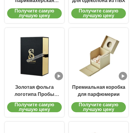
парикмахерская
для одеколона из ПВХ
коробка с ленточной
Получите самую
Получите самую
ручкой для
лучшую цену
лучшую цену
высококлассных
брендов
Золотая фольга
Премиальная коробка
логотипа Пробы
для парфюмерии
парфюмерии коробка
Получите самую
Получите самую
с лентой для
лучшую цену
лучшую цену
роскошной
подарочной упаковки