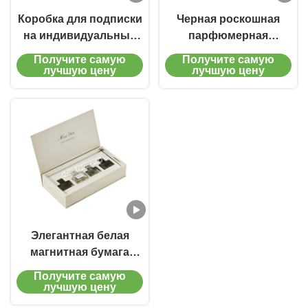
Коробка для подписки
Черная роскошная
на индивидуальные
парфюмерная
ароматы с красочным
коробка упаковка
Получите самую
Получите самую
дизайном для
печать золотой
лучшую цену
лучшую цену
коллекций
фольги логотип
экологически чистый
Элегантная белая
магнитная бумага
картонная коробка
Получите самую
для парфюмерии
лучшую цену