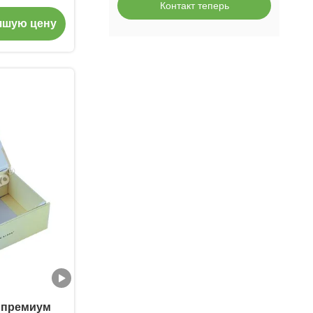
Контакт теперь
рков для
чшую цену
аев
 премиум