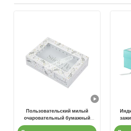
Пользовательский милый
Инд
очаровательный бумажный
зажи
картонный магнитный ПВХ
магни