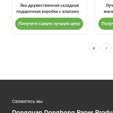
Эко-дружественная складная
Луч
подарочная коробка с клапаном
магн
текстурированной бумаги
бумаж
Получите самую лучшую цену
Полу
к
Свяжитесь мы
Dongguan Donghong Paper Produ