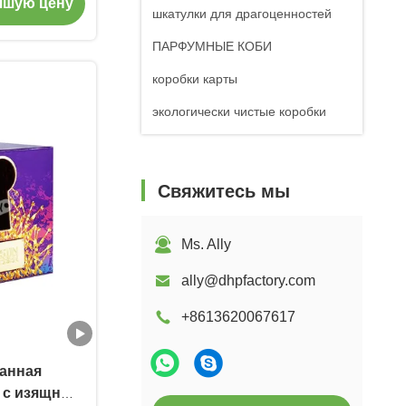
чшую цену
пом
шкатулки для драгоценностей
ПАРФУМНЫЕ КОБИ
коробки карты
экологически чистые коробки
Свяжитесь мы
Ms. Ally
ally@dhpfactory.com
+8613620067617
анная
а с изящным