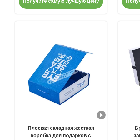
Получите самую лучшую цену
Полу
оконный подарочный
упаковочный ящик
Плоская складная жесткая
Б
коробка для подарков с
за