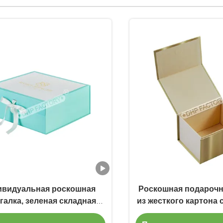
ивидуальная роскошная
Роскошная подарочн
галка, зеленая складная
из жесткого картона 
тная ленточная упаковка
крышкой и золотым