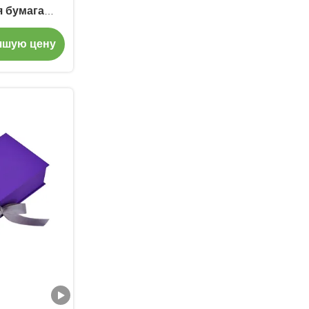
я бумага
коробка для
чшую цену
ежды