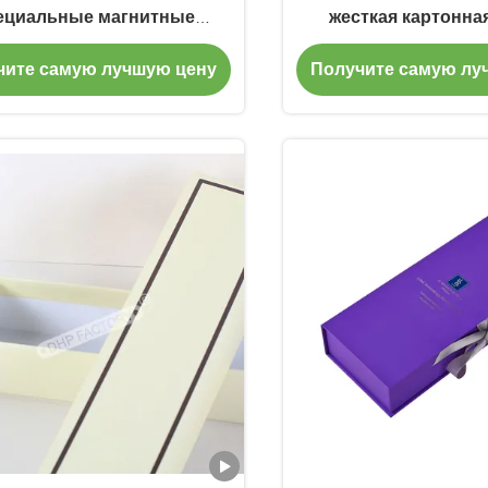
ециальные магнитные
жесткая картонна
крывающие коробки с
складная магнитная 
чите самую лучшую цену
Получите самую лу
картонной вставкой
упаковки од