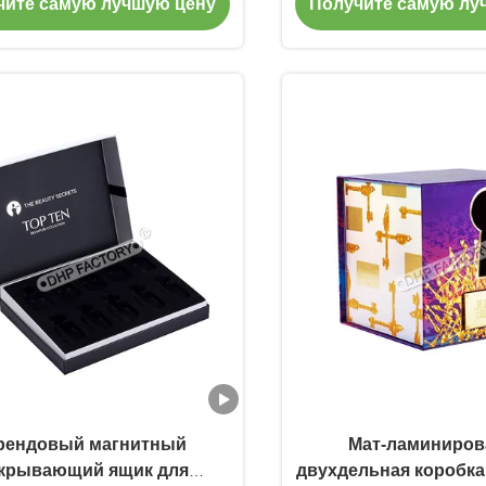
чите самую лучшую цену
Получите самую лу
для бренда одежды
с УФ-логоти
рендовый магнитный
Мат-ламиниров
крывающий ящик для
двухдельная коробк